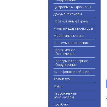
Цифровые микроскопы
Документ-камеры
Проекционные экраны
Мультимедиа проекторы
Мобильные классы
Системы голосования
Программное
обеспечение
Серверы и серверное
оборудование
Лингафонные кабинеты
Клавиатуры
Мыши
Персональные
компьютеры
Ноутбуки