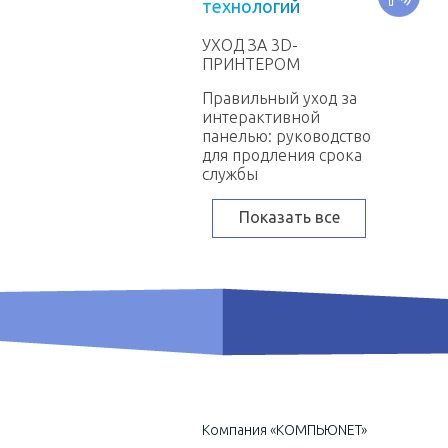
т
е
х
н
о
л
о
г
и
й
УХОД ЗА 3D-
ПРИНТЕРОМ
Правильный уход за
интерактивной
панелью: руководство
для продления срока
службы
Показать все
Компания «КОМПЬЮNET»