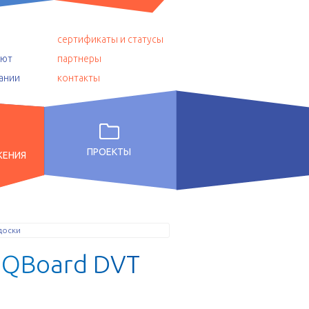
сертификаты и статусы
уют
партнеры
ании
контакты
ПРОЕКТЫ
ЖЕНИЯ
доски
I
Q
B
o
a
r
d
D
V
T