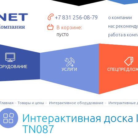
+7 831 256-08-79
о компании
нас рекоменд
В корзине:
пусто
работа в комп
ОРУДОВАНИЕ
УСЛУГИ
СПЕЦПРЕДЛО
Главная
Товары и цены
Интерактивное оборудование
Интерактивные 
И
н
т
е
р
а
к
т
и
в
н
а
я
д
о
с
к
а
T
N
0
8
7