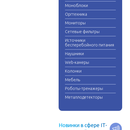
Моноблоки
Оргтехника
Мониторы
Сетевые фильтры
Источники
бесперебойного питания
Наушники
Web-камеры
Колонки
Мебель
Роботы-тренажеры
Металлодетекторы
Н
о
в
и
н
к
и
в
с
ф
е
р
е
I
T
-