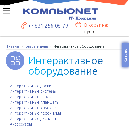
В корзине:
+7 831 256-08-79
пусто
Главная
Товары и цены
Интерактивное оборудование
Каталог
И
н
т
е
р
а
к
т
и
в
н
о
е
о
б
о
р
у
д
о
в
а
н
и
е
Интерактивные доски
Интерактивные системы
Интерактивные столы
Интерактивные планшеты
Интерактивные комплекты
Интерактивные песочницы
Интерактивные дисплеи
Аксессуары