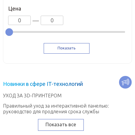
Цена
Н
о
в
и
н
к
и
в
с
ф
е
р
е
I
T
-
т
е
х
н
о
л
о
г
и
й
УХОД ЗА 3D-ПРИНТЕРОМ
Правильный уход за интерактивной панелью:
руководство для продления срока службы
Показать все