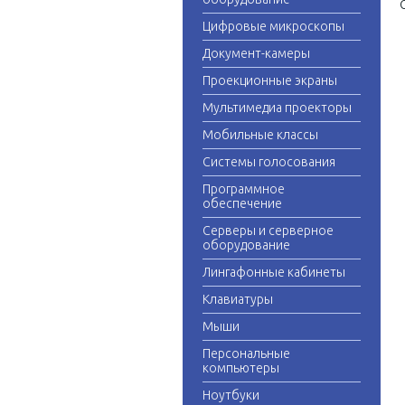
Цифровые микроскопы
Документ-камеры
Проекционные экраны
Мультимедиа проекторы
Мобильные классы
Системы голосования
Программное
обеспечение
Серверы и серверное
оборудование
Лингафонные кабинеты
Клавиатуры
Мыши
Персональные
компьютеры
Ноутбуки