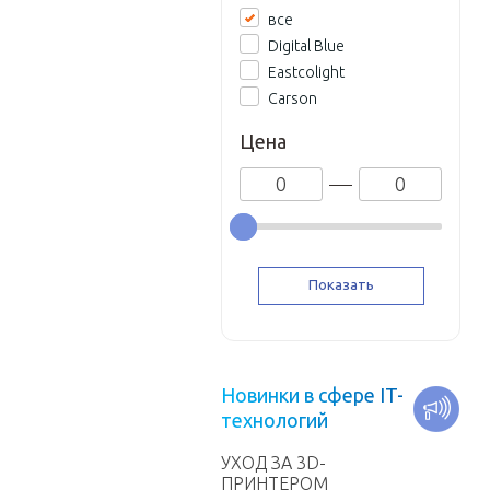
все
Digital Blue
Eastcolight
Carson
Цена
Н
о
в
и
н
к
и
в
с
ф
е
р
е
I
T
-
т
е
х
н
о
л
о
г
и
й
УХОД ЗА 3D-
ПРИНТЕРОМ