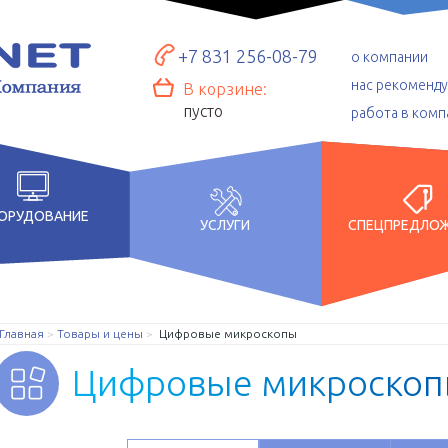
+7 831 256-08-79
о компании
нас рекоменд
В корзине:
пусто
работа в комп
ОРУДОВАНИЕ
УСЛУГИ
СПЕЦПРЕДЛО
Главная
Товары и цены
Цифровые микроскопы
Ц
и
ф
р
о
в
ы
е
м
и
к
р
о
с
к
о
п