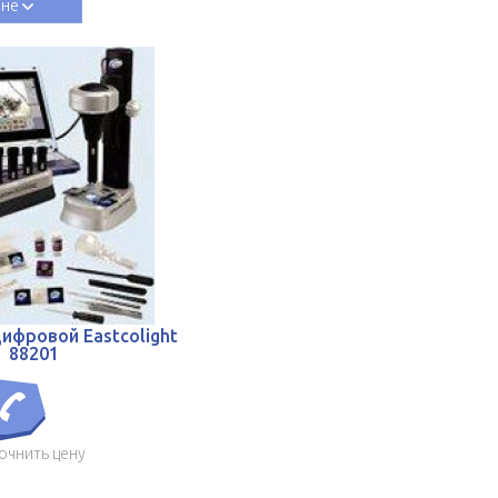
ене
ифровой Eastcolight
88201
очнить цену