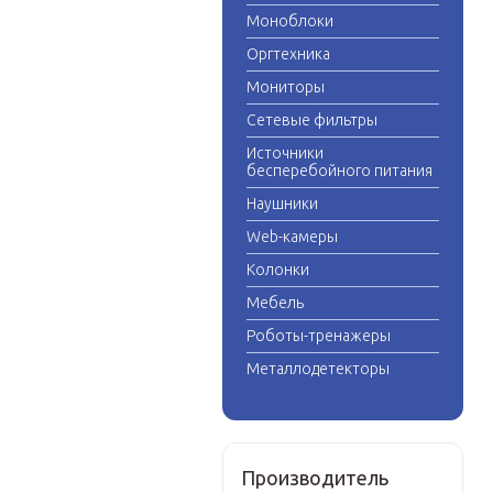
Моноблоки
Оргтехника
Мониторы
Сетевые фильтры
Источники
бесперебойного питания
Наушники
Web-камеры
Колонки
Мебель
Роботы-тренажеры
Металлодетекторы
Производитель