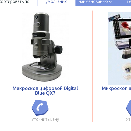
Сортировать по:
умолчанию
наименованию
ц
Микроскоп цифровой Digital
Микроскоп ц
Blue QX7
Уточнить цену
Ут