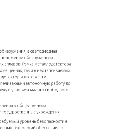
 обнаружения, а светодиодная
стоположение обнаруженных
ких сплавов. Рамка металлодетектора
помещениях, так и в неотапливаемых
одетектор изготовлен и
еспечивающий автономную работу до
новку в условиях малого свободного
менения в общественных
 и государственные учреждения.
требуемый уровень безопасности в
енных технологий обеспечивает