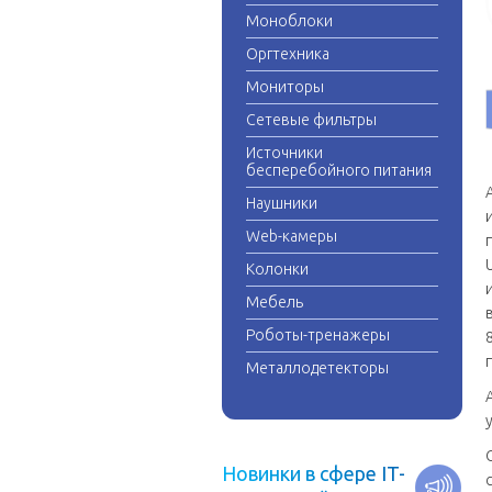
Моноблоки
Оргтехника
Мониторы
Сетевые фильтры
Источники
бесперебойного питания
Наушники
Web-камеры
Колонки
Мебель
Роботы-тренажеры
Металлодетекторы
Н
о
в
и
н
к
и
в
с
ф
е
р
е
I
T
-