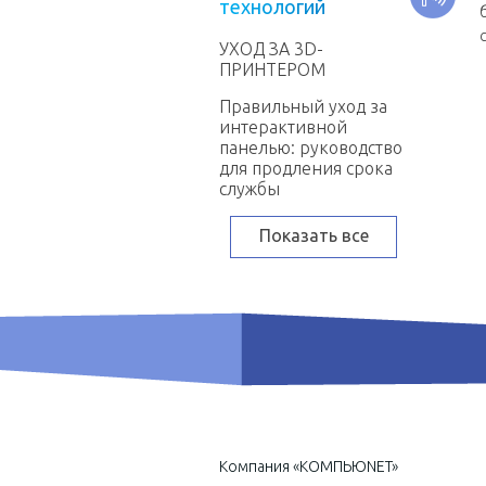
т
е
х
н
о
л
о
г
и
й
УХОД ЗА 3D-
ПРИНТЕРОМ
Правильный уход за
интерактивной
панелью: руководство
для продления срока
службы
Показать все
Компания «КОМПЬЮNET»