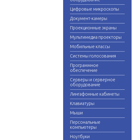
Цифровые микроскопы
Документ-камеры
Проекционные экраны
Мультимедиа проекторы
Мобильные классы
Системы голосования
Программное
обеспечение
Серверы и серверное
оборудование
Лингафонные кабинеты
Клавиатуры
Мыши
Персональные
компьютеры
Ноутбуки