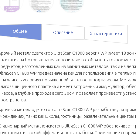
Общее
Описание
Характеристики
Арочный металлодетектор UltraScan C1800 версия WP имеет 18 зон
индикация на боковых панелях позволяет отображать точное ме
предметов, изготовленных как из магнитных металлов, так и из лег
UltraScan C1800 WP предназначена как для использования в теплых 
и на улице в условиях повышенной влажности под навесом. Металл
влагозащищенного пластика и имеет встроенный аккумулятор, об
8 часов, а глубина прохода всего 30см. позволяет произвести уста
пространства.
Арочный металлодетектор UltraScan C1800 WP разработан для при
учреждениях, таких как школы, гостиницы, развлекательные центры
Стационарный металлоискатель UltraScan C1800 WP обеспечивает 
сочетании с высокой эффективностью работы. Применение соврем