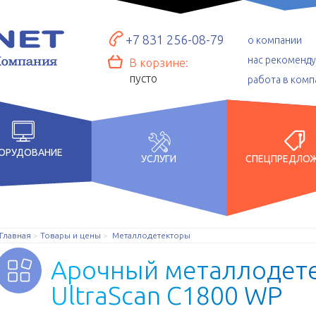
+7 831 256-08-79
о компании
нас рекоменд
В корзине:
пусто
работа в комп
ОРУДОВАНИЕ
УСЛУГИ
СПЕЦПРЕДЛО
Главная
Товары и цены
Металлодетекторы
А
р
о
ч
н
ы
й
м
е
т
а
л
л
о
д
е
т
U
l
t
r
a
S
c
a
n
C
1
8
0
0
W
P