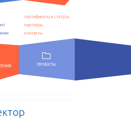
сертификаты и статусы
уют
партнеры
ании
контакты
ПРОЕКТЫ
ЖЕНИЯ
е
к
т
о
р