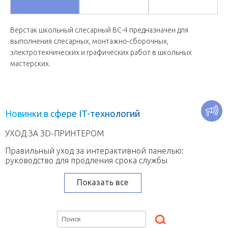
Верстак школьный слесарный ВС-4 предназначен для
выполнения слесарных, монтажно-сборочных,
электротехнических и графических работ в школьных
мастерских.
Н
о
в
и
н
к
и
в
с
ф
е
р
е
I
T
-
т
е
х
н
о
л
о
г
и
й
УХОД ЗА 3D-ПРИНТЕРОМ
Правильный уход за интерактивной панелью:
руководство для продления срока службы
Показать все