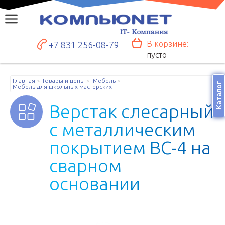
В корзине:
+7 831 256-08-79
пусто
Главная
Товары и цены
Мебель
Каталог
Мебель для школьных мастерских
В
е
р
с
т
а
к
с
л
е
с
а
р
н
ы
й
с
м
е
т
а
л
л
и
ч
е
с
к
и
м
п
о
к
р
ы
т
и
е
м
В
С
-
4
н
а
с
в
а
р
н
о
м
о
с
н
о
в
а
н
и
и