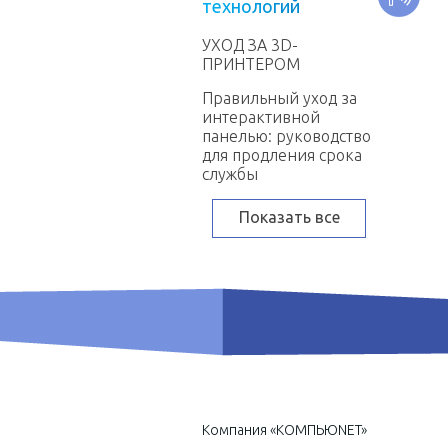
т
е
х
н
о
л
о
г
и
й
УХОД ЗА 3D-
ПРИНТЕРОМ
Правильный уход за
интерактивной
панелью: руководство
для продления срока
службы
Показать все
Компания «КОМПЬЮNET»