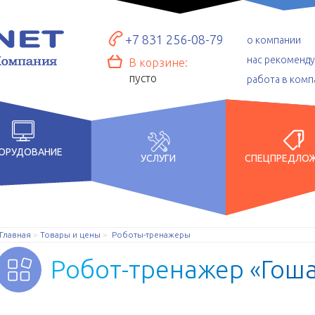
+7 831 256-08-79
о компании
нас рекоменд
В корзине:
пусто
работа в комп
ОРУДОВАНИЕ
УСЛУГИ
СПЕЦПРЕДЛО
Главная
Товары и цены
Роботы-тренажеры
Р
о
б
о
т
-
т
р
е
н
а
ж
е
р
«
Г
о
ш