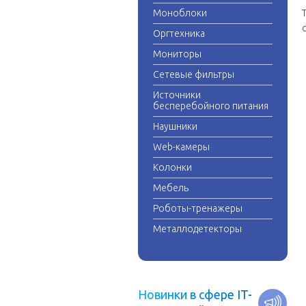
Моноблоки
Оргтехника
Мониторы
Сетевые фильтры
Источники
бесперебойного питания
Наушники
Web-камеры
Колонки
Мебель
Роботы-тренажеры
Металлодетекторы
Н
о
в
и
н
к
и
в
с
ф
е
р
е
I
T
-