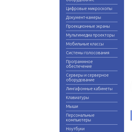
Цифровые микроскопы
Документ-камеры
Проекционные экраны
Мультимедиа проекторы
Мобильные классы
Системы голосования
Программное
обеспечение
Серверы и серверное
оборудование
Лингафонные кабинеты
Клавиатуры
Мыши
Персональные
компьютеры
Ноутбуки