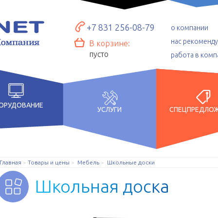
+7 831 256-08-79
о компании
нас рекоменд
В корзине:
пусто
работа в комп
ОРУДОВАНИЕ
УСЛУГИ
СПЕЦПРЕДЛО
Главная
Товары и цены
Мебель
Школьные доски
Ш
к
о
л
ь
н
а
я
д
о
с
к
а