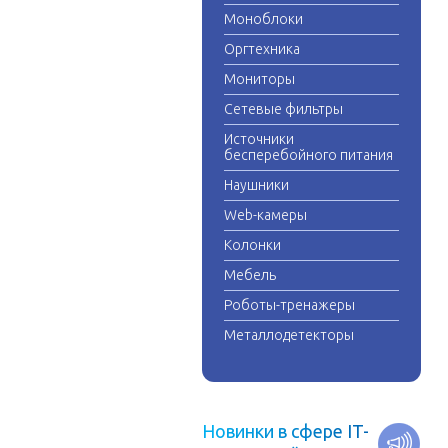
Моноблоки
Оргтехника
Мониторы
Сетевые фильтры
Источники
бесперебойного питания
Наушники
Web-камеры
Колонки
Мебель
Роботы-тренажеры
Металлодетекторы
Н
о
в
и
н
к
и
в
с
ф
е
р
е
I
T
-