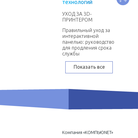
т
е
х
н
о
л
о
г
и
й
УХОД ЗА 3D-
ПРИНТЕРОМ
Правильный уход за
интерактивной
панелью: руководство
для продления срока
службы
Показать все
Компания «КОМПЬЮNET»