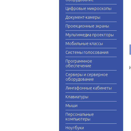
Цифровые микроскопы
Документ-камеры
Проекционные экраны
Мультимедиа проекторы
Мобильные классы
Системы голосования
Программное
обеспечение
Серверы и серверное
оборудование
Лингафонные кабинеты
Клавиатуры
Мыши
Персональные
компьютеры
Ноутбуки