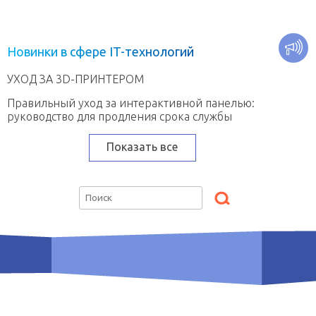
Н
о
в
и
н
к
и
в
с
ф
е
р
е
I
T
-
т
е
х
н
о
л
о
г
и
й
УХОД ЗА 3D-ПРИНТЕРОМ
Правильный уход за интерактивной панелью:
руководство для продления срока службы
Показать все