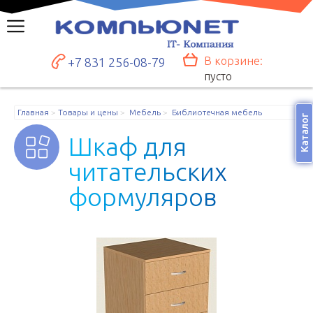
В корзине:
+7 831 256-08-79
пусто
Главная
Товары и цены
Мебель
Библиотечная мебель
Каталог
Ш
к
а
ф
д
л
я
ч
и
т
а
т
е
л
ь
с
к
и
х
ф
о
р
м
у
л
я
р
о
в