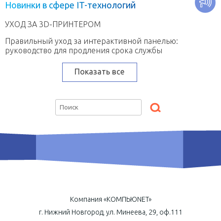
Н
о
в
и
н
к
и
в
с
ф
е
р
е
I
T
-
т
е
х
н
о
л
о
г
и
й
УХОД ЗА 3D-ПРИНТЕРОМ
Правильный уход за интерактивной панелью:
руководство для продления срока службы
Показать все
Компания «КОМПЬЮNET»
г. Нижний Новгород, ул. Минеева, 29, оф.111