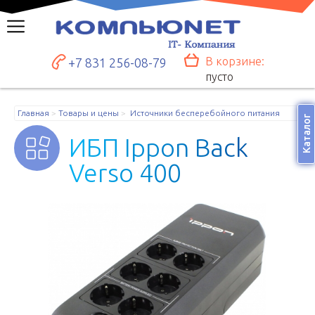
В корзине:
+7 831 256-08-79
пусто
Главная
Товары и цены
Источники бесперебойного питания
Каталог
И
Б
П
I
p
p
o
n
B
a
c
k
V
e
r
s
o
4
0
0