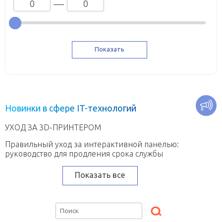
Н
о
в
и
н
к
и
в
с
ф
е
р
е
I
T
-
т
е
х
н
о
л
о
г
и
й
УХОД ЗА 3D-ПРИНТЕРОМ
Правильный уход за интерактивной панелью:
руководство для продления срока службы
Показать все