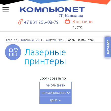
В корзине:
+7 831 256-08-79
пусто
Главная
Товары и цены
Оргтехника
Лазерные принтеры
Каталог
Л
а
з
е
р
н
ы
е
п
р
и
н
т
е
р
ы
Сортировать по:
умолчанию
наименованию
цене