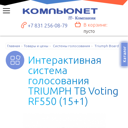
В корзине:
+7 831 256-08-79
пусто
Главная
Товары и цены
Системы голосования
Triumph Board
Каталог
И
н
т
е
р
а
к
т
и
в
н
а
я
с
и
с
т
е
м
а
г
о
л
о
с
о
в
а
н
и
я
T
R
I
U
M
P
H
T
B
V
o
t
i
n
g
R
F
5
5
0
(
1
5
+
1
)