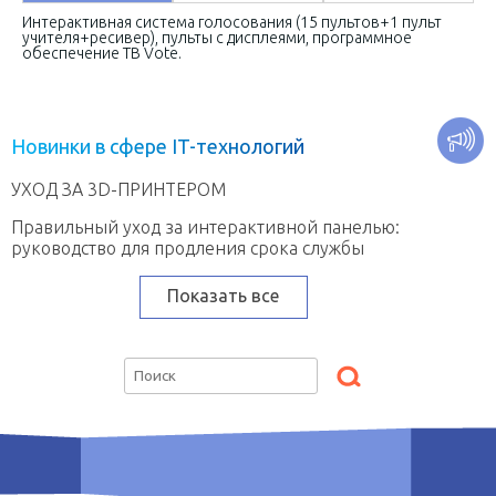
Интерактивная система голосования (15 пультов+1 пульт
учителя+ресивер), пульты с дисплеями, программное
обеспечение TB Vote.
Н
о
в
и
н
к
и
в
с
ф
е
р
е
I
T
-
т
е
х
н
о
л
о
г
и
й
УХОД ЗА 3D-ПРИНТЕРОМ
Правильный уход за интерактивной панелью:
руководство для продления срока службы
Показать все