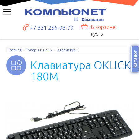
В корзине:
+7 831 256-08-79
пусто
Главная
Товары и цены
Клавиатуры
Каталог
К
л
а
в
и
а
т
у
р
а
O
K
L
I
C
K
1
8
0
M