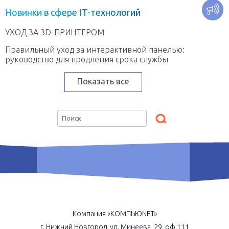
Н
о
в
и
н
к
и
в
с
ф
е
р
е
I
T
-
т
е
х
н
о
л
о
г
и
й
УХОД ЗА 3D-ПРИНТЕРОМ
Правильный уход за интерактивной панелью:
руководство для продления срока службы
Показать все
Компания «КОМПЬЮNET»
г. Нижний Новгород, ул. Минеева, 29, оф.111