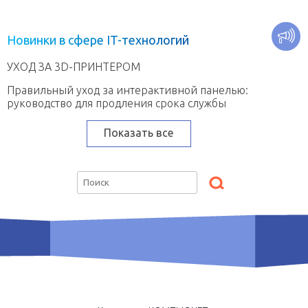
Н
о
в
и
н
к
и
в
с
ф
е
р
е
I
T
-
т
е
х
н
о
л
о
г
и
й
УХОД ЗА 3D-ПРИНТЕРОМ
Правильный уход за интерактивной панелью:
руководство для продления срока службы
Показать все