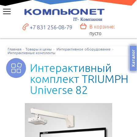
В корзине:
+7 831 256-08-79
пусто
Главная
Товары и цены
Интерактивное оборудование
Каталог
Интерактивные комплекты
И
н
т
е
р
а
к
т
и
в
н
ы
й
к
о
м
п
л
е
к
т
T
R
I
U
M
P
H
U
n
i
v
e
r
s
e
8
2