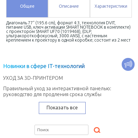
Общее
Описание
Характеристики
Диагональ 77" (195.6 cm), формат 4:3, технология DVIT,
питание USB, ключ активации SMART NOTEBOOK в комплекте)
с проектором SMART UF70 (1019468), (DLP,
ультракороткофокусный, 3000 ANSI), с настенным
креплением к проектору в одной коробке; состоит из 2 мест
Н
о
в
и
н
к
и
в
с
ф
е
р
е
I
T
-
т
е
х
н
о
л
о
г
и
й
УХОД ЗА 3D-ПРИНТЕРОМ
Правильный уход за интерактивной панелью:
руководство для продления срока службы
Показать все