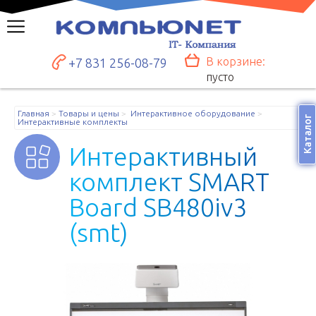
В корзине:
+7 831 256-08-79
пусто
Главная
Товары и цены
Интерактивное оборудование
Каталог
Интерактивные комплекты
И
н
т
е
р
а
к
т
и
в
н
ы
й
к
о
м
п
л
е
к
т
S
M
A
R
T
B
o
a
r
d
S
B
4
8
0
i
v
3
(
s
m
t
)