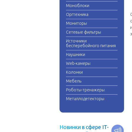
Моноблоки
Оргтехника
Мониторы
Сетевые фильтры
Источники
бесперебойного питания
Наушники
Web-камеры
Колонки
Мебель
Роботы-тренажеры
Металлодетекторы
Н
о
в
и
н
к
и
в
с
ф
е
р
е
I
T
-