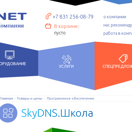
+7 831 256-08-79
о компании
нас рекоменд
В корзине:
пусто
работа в комп
ОРУДОВАНИЕ
УСЛУГИ
СПЕЦПРЕДЛО
Главная
Товары и цены
Программное обеспечение
S
k
y
D
N
S
.
Ш
к
о
л
а