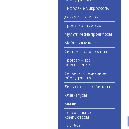
Цифровые микроскопы
Документ-камеры
Проекционные экраны
Мультимедиа проекторы
Мобильные классы
Системы голосования
Программное
обеспечение
Серверы и серверное
оборудование
Лингафонные кабинеты
Клавиатуры
Мыши
Персональные
компьютеры
Ноутбуки