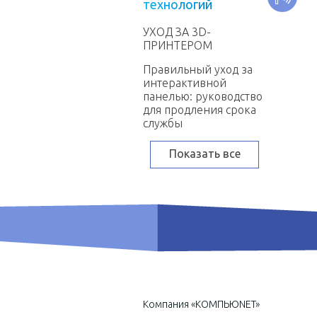
т
е
х
н
о
л
о
г
и
й
УХОД ЗА 3D-
ПРИНТЕРОМ
Правильный уход за
интерактивной
панелью: руководство
для продления срока
службы
Показать все
Компания «КОМПЬЮNET»