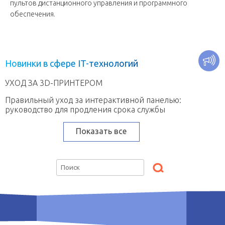
пультов дистанционного управления и программного
обеспечения.
Н
о
в
и
н
к
и
в
с
ф
е
р
е
I
T
-
т
е
х
н
о
л
о
г
и
й
УХОД ЗА 3D-ПРИНТЕРОМ
Правильный уход за интерактивной панелью:
руководство для продления срока службы
Показать все