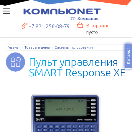
В корзине:
+7 831 256-08-79
пусто
Главная
Товары и цены
Системы голосования
Каталог
П
у
л
ь
т
у
п
р
а
в
л
е
н
и
я
S
M
A
R
T
R
e
s
p
o
n
s
e
Х
E