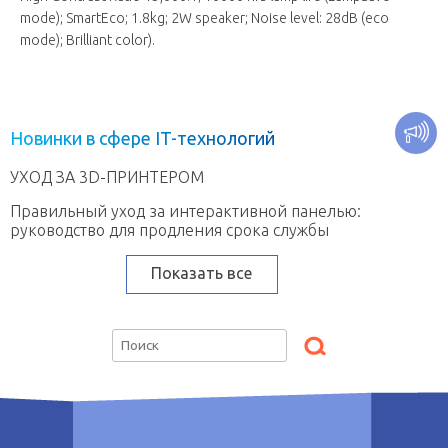
mode); SmartEco; 1.8kg; 2W speaker; Noise level: 28dB (eco
mode); Brilliant color).
Н
о
в
и
н
к
и
в
с
ф
е
р
е
I
T
-
т
е
х
н
о
л
о
г
и
й
УХОД ЗА 3D-ПРИНТЕРОМ
Правильный уход за интерактивной панелью:
руководство для продления срока службы
Показать все