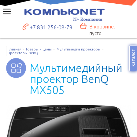
В корзине:
+7 831 256-08-79
пусто
Главная
Товары и цены
Мультимедиа проекторы
Каталог
Проекторы BenQ
М
у
л
ь
т
и
м
е
д
и
й
н
ы
й
п
р
о
е
к
т
о
р
B
e
n
Q
M
X
5
0
5