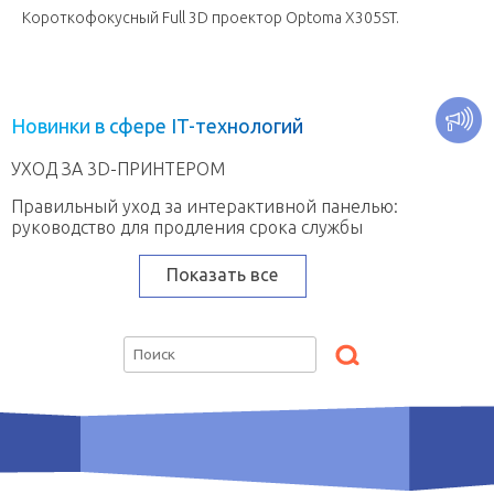
Короткофокусный Full 3D проектор Optoma X305ST.
Н
о
в
и
н
к
и
в
с
ф
е
р
е
I
T
-
т
е
х
н
о
л
о
г
и
й
УХОД ЗА 3D-ПРИНТЕРОМ
Правильный уход за интерактивной панелью:
руководство для продления срока службы
Показать все