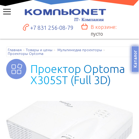
В корзине:
+7 831 256-08-79
пусто
Главная
Товары и цены
Мультимедиа проекторы
Каталог
Проекторы Optoma
П
р
о
е
к
т
о
р
O
p
t
o
m
a
X
3
0
5
S
T
(
F
u
l
l
3
D
)