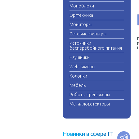
Моноблоки
Оргтехника
Мониторы
Сетевые фильтры
Источники
бесперебойного питания
Наушники
Web-камеры
Колонки
Мебель
Роботы-тренажеры
Металлодетекторы
Н
о
в
и
н
к
и
в
с
ф
е
р
е
I
T
-