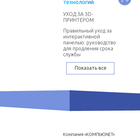
т
е
х
н
о
л
о
г
и
й
УХОД ЗА 3D-
ПРИНТЕРОМ
Правильный уход за
интерактивной
панелью: руководство
для продления срока
службы
Показать все
Компания «КОМПЬЮNET»