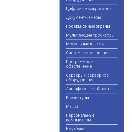
Цифровые микроскопы
Документ-камеры
Проекционные экраны
Мультимедиа проекторы
Мобильные классы
Системы голосования
Программное
обеспечение
Серверы и серверное
оборудование
Лингафонные кабинеты
Клавиатуры
Мыши
Персональные
компьютеры
Ноутбуки