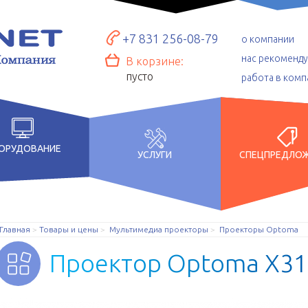
+7 831 256-08-79
о компании
нас рекоменд
В корзине:
пусто
работа в комп
ОРУДОВАНИЕ
УСЛУГИ
СПЕЦПРЕДЛО
Главная
Товары и цены
Мультимедиа проекторы
Проекторы Optoma
П
р
о
е
к
т
о
р
O
p
t
o
m
a
X
3
1