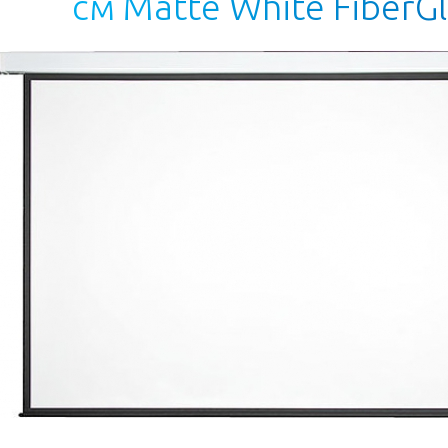
с
м
M
a
t
t
e
W
h
i
t
e
F
i
b
e
r
G
l