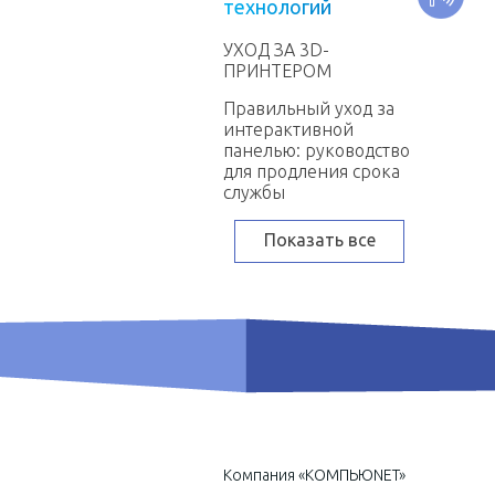
т
е
х
н
о
л
о
г
и
й
УХОД ЗА 3D-
ПРИНТЕРОМ
Правильный уход за
интерактивной
панелью: руководство
для продления срока
службы
Показать все
Компания «КОМПЬЮNET»