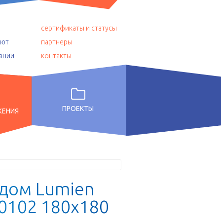
сертификаты и статусы
уют
партнеры
ании
контакты
ПРОЕКТЫ
ЖЕНИЯ
д
о
м
L
u
m
i
e
n
0
1
0
2
1
8
0
x
1
8
0