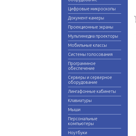
Цифровые микроскопы
Документ-камеры
Проекционные экраны
Мультимедиа проекторы
Мобильные классы
Системы голосования
Программное
обеспечение
Серверы и серверное
оборудование
Лингафонные кабинеты
Клавиатуры
Мыши
Персональные
компьютеры
Ноутбуки