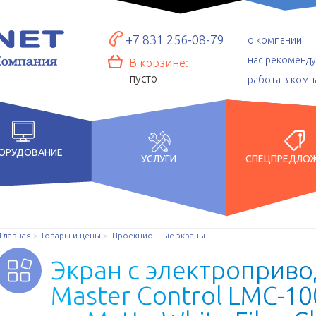
+7 831 256-08-79
о компании
нас рекоменд
В корзине:
пусто
работа в комп
ОРУДОВАНИЕ
УСЛУГИ
СПЕЦПРЕДЛО
Главная
Товары и цены
Проекционные экраны
Э
к
р
а
н
с
э
л
е
к
т
р
о
п
р
и
в
о
M
a
s
t
e
r
C
o
n
t
r
o
l
L
M
C
-
1
0