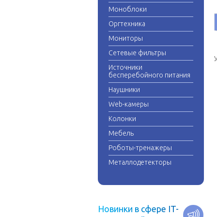
Моноблоки
Оргтехника
Мониторы
Сетевые фильтры
Источники
бесперебойного питания
Наушники
Web-камеры
Колонки
Мебель
Роботы-тренажеры
Металлодетекторы
Н
о
в
и
н
к
и
в
с
ф
е
р
е
I
T
-