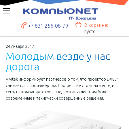
В корзине:
+7 831 256-08-79
пусто
24 января 2017
М
о
л
о
д
ы
м
в
е
з
д
е
у
н
а
с
д
о
р
о
г
а
Vivitek информирует партнёров о том, что проектор DX831
снимается с производства. Прогресс не стоит на месте, и
сегодня компания готова предложить клиентам более
современные и технически совершенные решения.