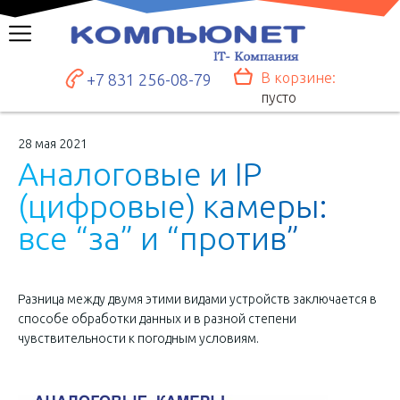
В корзине:
+7 831 256-08-79
пусто
28 мая 2021
А
н
а
л
о
г
о
в
ы
е
и
I
P
(
ц
и
ф
р
о
в
ы
е
)
к
а
м
е
р
ы
:
в
с
е
“
з
а
”
и
“
п
р
о
т
и
в
”
Разница между двумя этими видами устройств заключается в
способе обработки данных и в разной степени
чувствительности к погодным условиям.