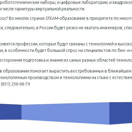
 робототехнические наборы, и цифровые лаборатории, и квадроко
м числе гарнитуры виртуальной реальности.
прос? Во многих странах STEAM-образование в приоритете по неко
, следовательно, в России будет резко не хватать инженеров, с
появятся профессии, которые будут связаны с технологией и высо
и, в особенности будет большой спрос на специалистов по био- и
сторонняя подготовка и знания из самых разных областей техноло
в образовании помогает вырастить востребованных в ближайшем 
ехнологичным производством и технологиями на стыке с естестве
(831) 256-08-79