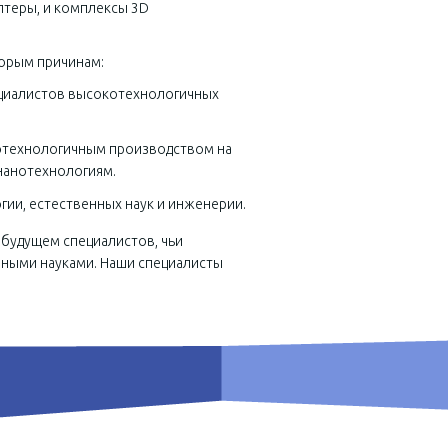
птеры, и комплексы 3D
торым причинам:
пециалистов высокотехнологичных
котехнологичным производством на
 нанотехнологиям.
гии, естественных наук и инженерии.
будущем специалистов, чьи
нными науками. Наши специалисты