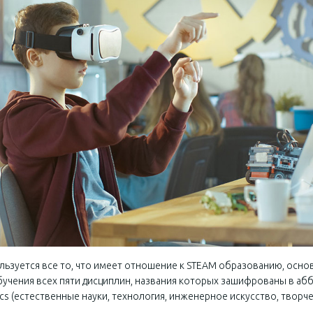
ьзуется все то, что имеет отношение к STEAM образованию, осно
чения всех пяти дисциплин, названия которых зашифрованы в аббрев
matics (естественные науки, технология, инженерное искусство, творч