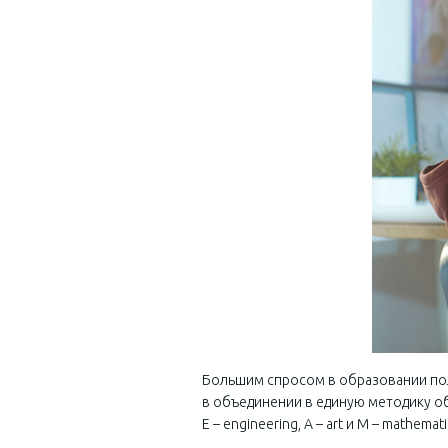
Большим спросом в образовании пол
в объединении в единую методику обу
E – engineering, A – art и M – mathe