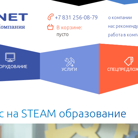
+7 831 256-08-79
о компании
нас рекоменд
В корзине:
пусто
работа в комп
ОРУДОВАНИЕ
УСЛУГИ
СПЕЦПРЕДЛО
с
н
а
S
T
E
A
M
о
б
р
а
з
о
в
а
н
и
е