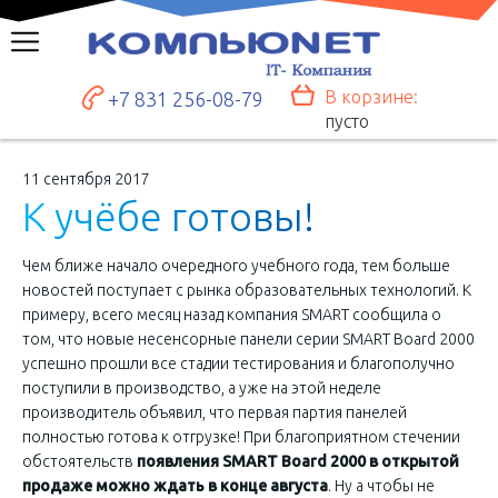
В корзине:
+7 831 256-08-79
пусто
11 сентября 2017
К
у
ч
ё
б
е
г
о
т
о
в
ы
!
Чем ближе начало очередного учебного года, тем больше
новостей поступает с рынка образовательных технологий. К
примеру, всего месяц назад компания SMART сообщила о
том, что новые несенсорные панели серии SMART Board 2000
успешно прошли все стадии тестирования и благополучно
поступили в производство, а уже на этой неделе
производитель объявил, что первая партия панелей
полностью готова к отгрузке! При благоприятном стечении
обстоятельств
появления SMART Board 2000 в открытой
продаже можно ждать в конце августа
. Ну а чтобы не