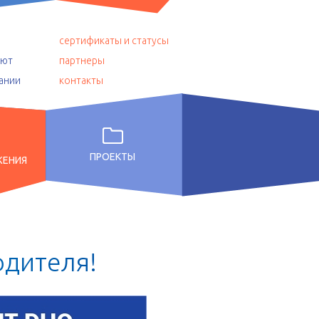
сертификаты и статусы
уют
партнеры
ании
контакты
ПРОЕКТЫ
ЖЕНИЯ
о
д
и
т
е
л
я
!