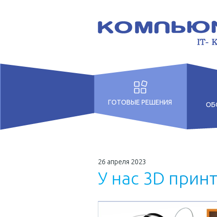
ГОТОВЫЕ РЕШЕНИЯ
ОБ
Для дошкольных
учреждений
Для образовательных
26 апреля 2023
учреждений
У
н
а
с
3
D
п
р
и
н
Для Бизнеса