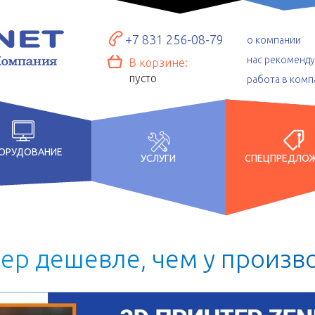
+7 831 256-08-79
о компании
нас рекоменд
В корзине:
пусто
работа в комп
ОРУДОВАНИЕ
УСЛУГИ
СПЕЦПРЕДЛО
т
е
р
д
е
ш
е
в
л
е
,
ч
е
м
у
п
р
о
и
з
в