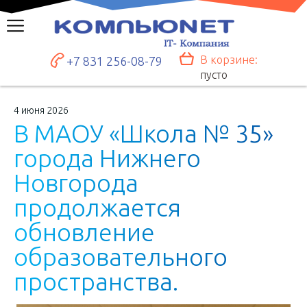
В корзине:
+7 831 256-08-79
пусто
4 июня 2026
В
М
А
О
У
«
Ш
к
о
л
а
№
3
5
»
г
о
р
о
д
а
Н
и
ж
н
е
г
о
Н
о
в
г
о
р
о
д
а
п
р
о
д
о
л
ж
а
е
т
с
я
о
б
н
о
в
л
е
н
и
е
о
б
р
а
з
о
в
а
т
е
л
ь
н
о
г
о
п
р
о
с
т
р
а
н
с
т
в
а
.