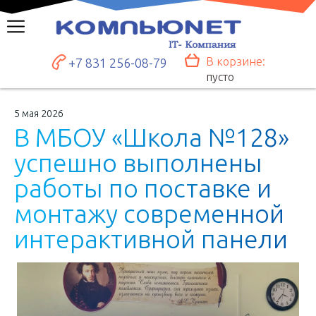
В корзине:
+7 831 256-08-79
пусто
5 мая 2026
В
М
Б
О
У
«
Ш
к
о
л
а
№
1
2
8
»
у
с
п
е
ш
н
о
в
ы
п
о
л
н
е
н
ы
р
а
б
о
т
ы
п
о
п
о
с
т
а
в
к
е
и
м
о
н
т
а
ж
у
с
о
в
р
е
м
е
н
н
о
й
и
н
т
е
р
а
к
т
и
в
н
о
й
п
а
н
е
л
и