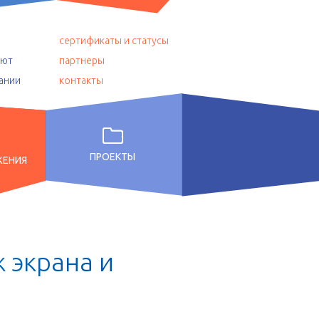
сертификаты и статусы
уют
партнеры
ании
контакты
ПРОЕКТЫ
ЖЕНИЯ
ж
э
к
р
а
н
а
и