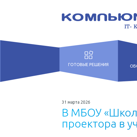
ГОТОВЫЕ РЕШЕНИЯ
ОБ
Для дошкольных
учреждений
Для образовательных
31 марта 2026
учреждений
В
М
Б
О
У
«
Ш
к
о
Для Бизнеса
п
р
о
е
к
т
о
р
а
в
у