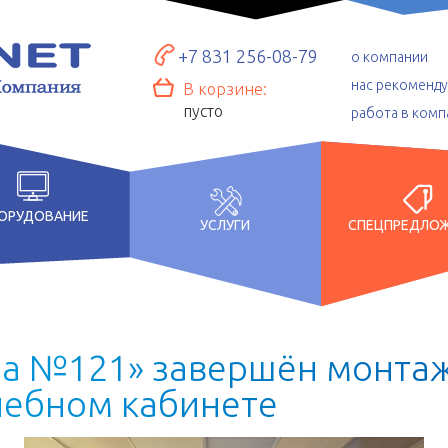
+7 831 256-08-79
о компании
нас рекоменд
В корзине:
пусто
работа в комп
ОРУДОВАНИЕ
УСЛУГИ
СПЕЦПРЕДЛО
л
а
№
1
2
1
»
з
а
в
е
р
ш
ё
н
м
о
н
т
а
ч
е
б
н
о
м
к
а
б
и
н
е
т
е