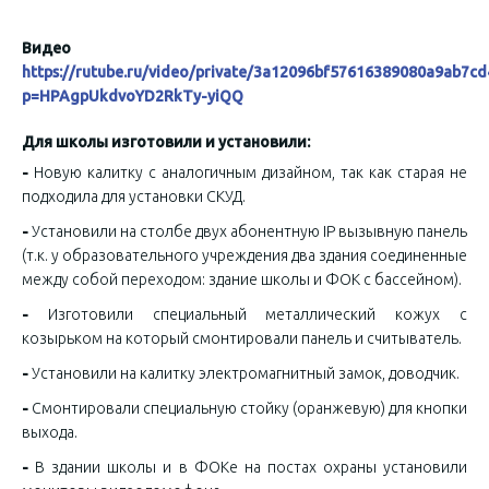
Видео
https://rutube.ru/video/private/3a12096bf57616389080a9ab7cd
p=HPAgpUkdvoYD2RkTy-yiQQ
Для школы изготовили и установили:
-
Новую калитку с аналогичным дизайном, так как старая не
подходила для установки СКУД.
-
Установили на столбе двух абонентную IP вызывную панель
(т.к. у образовательного учреждения два здания соединенные
между собой переходом: здание школы и ФОК с бассейном).
-
Изготовили специальный металлический кожух с
козырьком на который смонтировали панель и считыватель.
-
Установили на калитку электромагнитный замок, доводчик.
-
Смонтировали специальную стойку (оранжевую) для кнопки
выхода.
-
В здании школы и в ФОКе на постах охраны установили