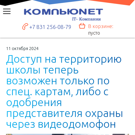
В корзине:
+7 831 256-08-79
пусто
11 октября 2024
Д
о
с
т
у
п
н
а
т
е
р
р
и
т
о
р
и
ю
ш
к
о
л
ы
т
е
п
е
р
ь
в
о
з
м
о
ж
е
н
т
о
л
ь
к
о
п
о
с
п
е
ц
.
к
а
р
т
а
м
,
л
и
б
о
с
о
д
о
б
р
е
н
и
я
п
р
е
д
с
т
а
в
и
т
е
л
я
о
х
р
а
н
ы
ч
е
р
е
з
в
и
д
е
о
д
о
м
о
ф
о
н