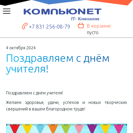
В корзине:
+7 831 256-08-79
пусто
4 октября 2024
П
о
з
д
р
а
в
л
я
е
м
с
д
н
ё
м
у
ч
и
т
е
л
я
!
Поздравляем с днём учителя!
Желаем здоровья, удачи, успехов и новых творческих
свершений в вашем благородном труде!